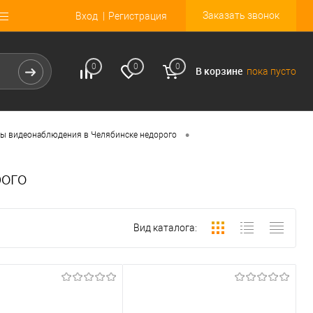
Заказать звонок
Вход
Регистрация
0
0
0
В корзине
пока пусто
•
ы видеонаблюдения в Челябинске недорого
рого
Вид каталога: