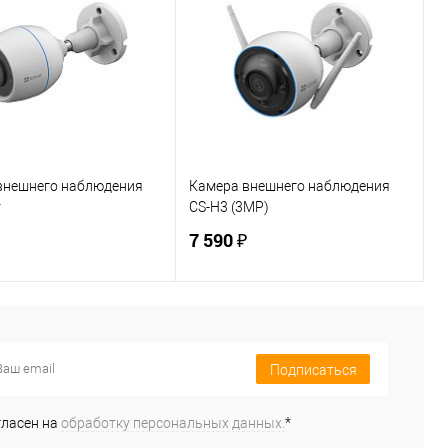
внешнего наблюдения
Камера внешнего наблюдения
r
CS-H3 (3MP)
7 590 ₽
В корзину
В корзину
Подписаться
ь в 1 клик
К сравнению
Купить в 1 клик
К сравнению
ранное
В наличии
В избранное
В наличии
гласен на
обработку персональных данных.
*