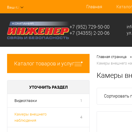
Главная
Катало
Ваш г.:
+7 (952) 729-50-00
in
+7 (34355) 2-20-06
ул
•
Главная страница
Каталог товаров и услуг
Камеры внешнего на
Камеры вн
УТОЧНИТЬ РАЗДЕЛ
Сортировать п
Видеоглазки
1
Камеры внешнего
4
наблюдения