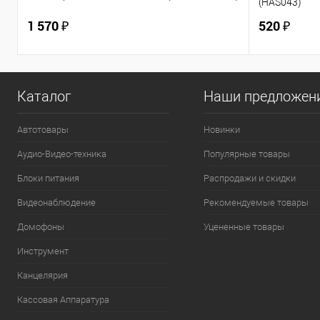
(HAS043)
1 570 ₽
520 ₽
Каталог
Наши предложен
Автотовары
Новинки
Аудио-Видео-техника
Популярные товары
Блоки питания
Распродажи и скидки
Видеонаблюдение
Рекомендуемые товары
Домофоны
Уцененные товары
Инструмент
Канцелярия
Кассовая Аппаратура