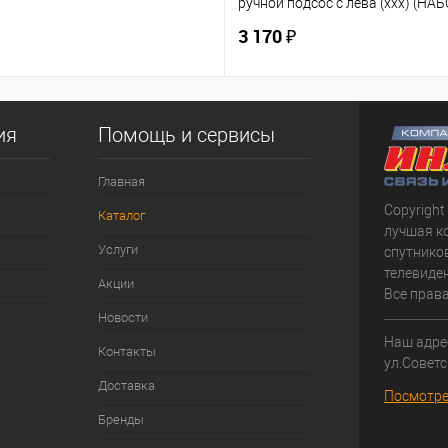
ручной подсос с лева (ххх) (НАБ
3 170 ₽
ия
Помощь и сервисы
Главная
Copyright
Каталог
лучшая к
Услуги
спутнико
телевиден
Акции
Все прав
Новости
Наш адрес
Контакты
ул.Советс
Доставка
Посмотре
Бренды