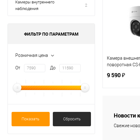
Камеры внутреннего
2
наблюдения
ФИЛЬТР ПО ПАРАМЕТРАМ
Розничная цена
Камера внешне
поворотная CS-
От
До
9 590 ₽
В 
Новости 
Купить в 1 кл
Показать
Сбросить
Свежие ново
В избранное