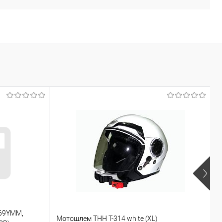
169YMM,
М
Мотошлем THH T-314 white (XL)