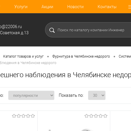
г
Услуги
Акции
Новости
Контакты
fo@22006.ru
.Советская д.13
•
•
Каталог товаров и услуг
Фурнитура в Челябинске недорого
Систем
блюдения в Челябинске недорого
ешнего наблюдения в Челябинске недо
о:
Показать по: