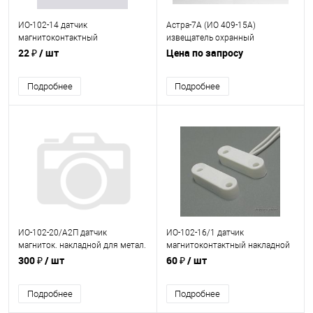
ИО-102-14 датчик
Астра-7А (ИО 409-15А)
магнитоконтактный
извещатель охранный
миниатюрный
22 ₽
/ шт
Цена по запросу
Подробнее
Подробнее
ИО-102-20/А2П датчик
ИО-102-16/1 датчик
магниток. накладной для метал.
магнитоконтактный накладной
дверь\и, пласт. корпус,
миниатюрный
300 ₽
/ шт
60 ₽
/ шт
раб.зазор 40 мм размык-е
Подробнее
Подробнее