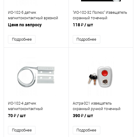
ИО-102-5 датчик
"ИО-102-32 Полюс" Извещатель
магнитоконтактный врезной
охранный точечный
(длина 26мм, ф 9-11,5мм)
магнитоконтактный
Цена по запросу
118 ₽
/ шт
Подробнее
Подробнее
ИО-102-4 датчик
Астра-321 извещатель
магнитоконтактный
охранный ручной точечный
миниатюрный
электроконтактный на
70 ₽
/ шт
390 ₽
/ шт
замыкание
Подробнее
Подробнее