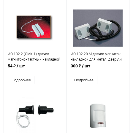
ИО-102-2 (СМК-1) датчик
ИО-102-20 M датчик магниток.
магнитоконтактный накладной
накладной для метал. дверь\и,
(длина 58мм)
пласт. корпус,
54 ₽
/ шт
300 ₽
/ шт
Подробнее
Подробнее