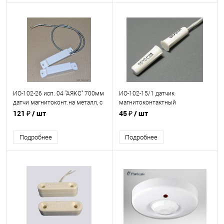
ИО-102-26 исп. 04 "АЯКС" 700мм
ИО-102-15/1 датчик
датчи магнитоконт.на металл, с
магнитоконтактный
металлоруковам 700мм (50шт)
миниатюрный врезной (длина
121 ₽
/ шт
45 ₽
/ шт
21мм, ф 6мм)
Подробнее
Подробнее