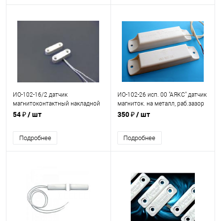
ИО-102-16/2 датчик
ИО-102-26 исп. 00 "АЯКС" датчик
магнитоконтактный накладной
магниток. на металл, раб.зазор
миниатюрный (длина 35мм)
до 50мм, провод 350 мм
54 ₽
/ шт
350 ₽
/ шт
Подробнее
Подробнее