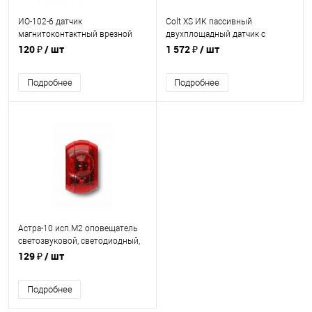
ИО-102-6 датчик
Colt XS ИК пассивный
магнитоконтактный врезной
двухплощадный датчик с
для металлической двери
кронштейном ЕВ-1 (кор. 50 шт)
120 ₽
/ шт
1 572 ₽
/ шт
Подробнее
Подробнее
Астра-10 исп.М2 оповещатель
светозвуковой, светодиодный,
10-15В пост., ток потр. 40м/А,
129 ₽
/ шт
миниатюрный
Подробнее