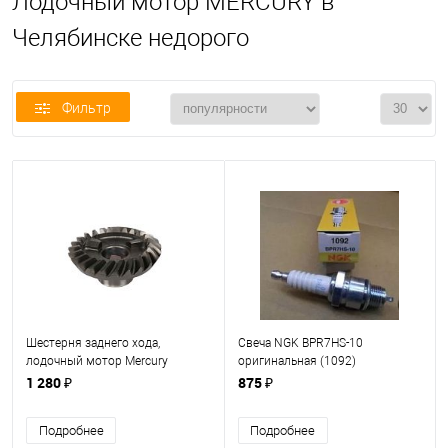
Лодочный мотор MERCURY в
Челябинске недорого
Фильтр
Шестерня заднего хода,
Свеча NGK BPR7HS-10
лодочный мотор Mercury
оригинальная (1092)
9.9/15/18 л.с. (43-803741 1) TW
(MERCURY,SUZUKI,YAMAHA)
1 280 ₽
875 ₽
Подробнее
Подробнее