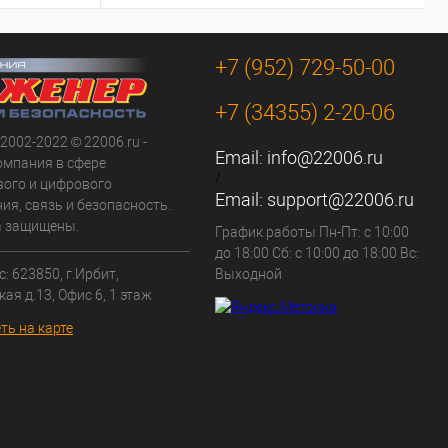
+7 (952) 729-50-00
+7 (34355) 2-20-06
 2002-2022 © 22006.ru -
Email:
info@22006.ru
омпания в сфере
/
вого и цифрового
Email:
support@22006.ru
ия, связь и безопасность.
а защищены.
График работы Пн-Пт: с 10:00
до 18:00 Сб: с 10:00 до 18:00 Вс:
: 623850, г.Ирбит,
Выходной
кая д.13, Офис 6, 1 этаж
ть на карте