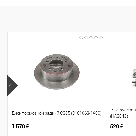
Купить в 1 клик
К сравнению
Купить в 1
В избранное
В наличии
В избранно
Тяга рулевая 
Диск тормозной задний CS35 (S101063-1900)
(HAS043)
1 570 ₽
520 ₽