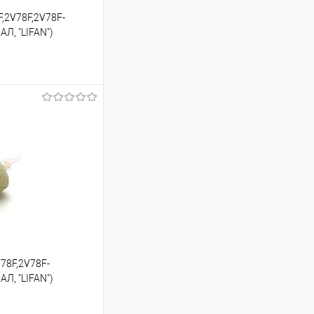
,2V78F,2V78F-
Л, "LIFAN")
ину
К сравнению
В наличии
78F,2V78F-
Л, "LIFAN")