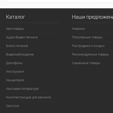
Каталог
Наши предложен
Автотовары
Новинки
Аудио-Видео-техника
Популярные товары
Блоки питания
Распродажи и скидки
Видеонаблюдение
Рекомендуемые товары
Домофоны
Уцененные товары
Инструмент
Канцелярия
Кассовая Аппаратура
Комплектующие для ремонта
Satvision