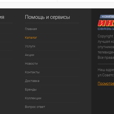
ия
Помощь и сервисы
Главная
Copyright
Каталог
лучшая к
Услуги
спутнико
телевиден
Акции
Все прав
Новости
Наш адрес
Контакты
ул.Советс
Доставка
Посмотре
Бренды
Коллекции
Вопрос ответ