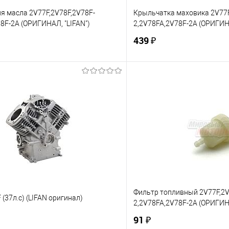
я масла 2V77F,2V78F,2V78F-
Крыльчатка маховика 2V77F
8F-2A (ОРИГИНАЛ, "LIFAN")
2,2V78FA,2V78F-2A (ОРИГИНА
439 ₽
В корзину
В корз
 клик
К сравнению
Купить в 1 клик
е
В наличии
В избранное
Фильтр топливный 2V77F,2V
 (37л.с) (LIFAN оригинал)
2,2V78FA,2V78F-2A (ОРИГИНА
91 ₽