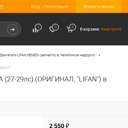
Заказать звонок
Вход
Регистрация
0
0
0
В корзине
пока пусто
•
Двигатели LIFAN,HEMEN (запчасти) в Челябинске недорого
едорого
 (27-29лс) (ОРИГИНАЛ, "LIFAN") в
2 550 ₽