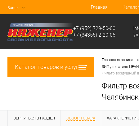
Главная
Катало
Ваш г.:
+7 (952) 729-50-00
in
+7 (34355) 2-20-06
ул
•
Главная страница
Каталог товаров и услуг
ЗИП двигателя LIFAN
Фильтр воздушный в 
Фильтр воз
Челябинск
ВЕРНУТЬСЯ В РАЗДЕЛ
ОБЗОР ТОВАРА
ХАРАКТЕРИСТИ