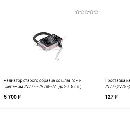
В корзину
Купить в 1 клик
К сравнению
Купить в 1
В избранное
В наличии
В избранно
Радиатор старого образца со шлангом и
Проставка к
крепежом 2V77F - 2V78F-2A (до 2018 г.в.)
2V77F,2V78F
(ОРИГИНАЛ, "LIFAN")
(ОРИГИНАЛ, "
5 700 ₽
127 ₽
В корзину