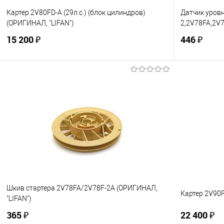
Картер 2V80FD-A (29л.с.) (блок цилиндров)
Датчик уровн
(ОРИГИНАЛ, "LIFAN")
2,2V78FA,2V7
15 200 ₽
446 ₽
В корзину
Купить в 1 клик
К сравнению
Купить в 1
В избранное
В наличии
В избранно
Шкив стартера 2V78FA/2V78F-2A (ОРИГИНАЛ,
Картер 2V90F
"LIFAN")
365 ₽
22 400 ₽