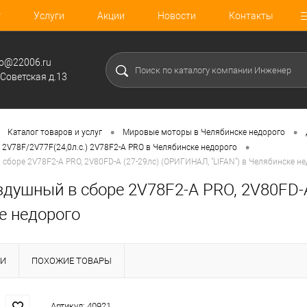
г
Услуги
Акции
Новости
Контакты
fo@22006.ru
.Советская д.13
•
•
Каталог товаров и услуг
Мировые моторы в Челябинске недорого
•
 2V78F/2V77F(24,0л.с.) 2V78F2-A PRO в Челябинске недорого
сборе 2V78F2-A PRO, 2V80FD-A (27-29лс) (ОРИГИНАЛ, "LIFAN") в Челябинске н
душный в сборе 2V78F2-A PRO, 2V80FD-A
е недорого
КИ
ПОХОЖИЕ ТОВАРЫ
Артикул:
40921