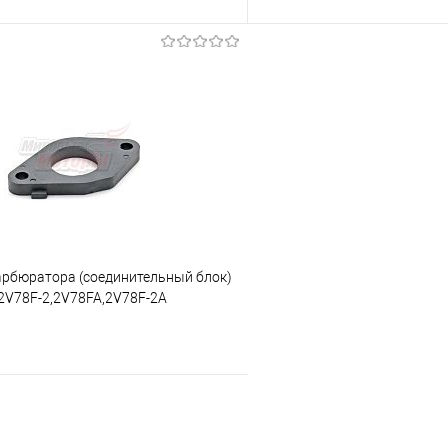
В корзину
В корз
 клик
К сравнению
Купить в 1 клик
е
В наличии
В избранное
арбюратора (соединительный блок)
,2V78F-2,2V78FA,2V78F-2A
LIFAN")
В корзину