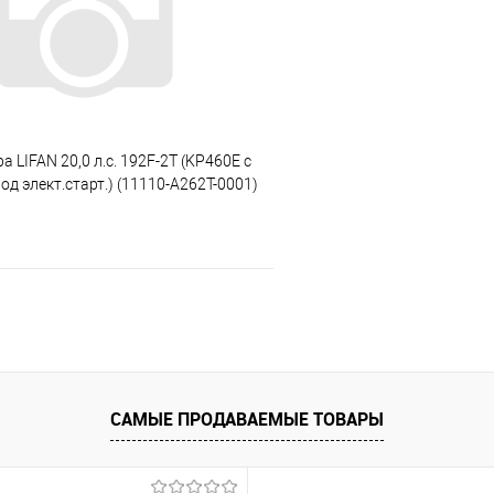
е
В наличии
В избранное
а LIFAN 20,0 л.с. 192F-2T (KP460Е с
од элект.старт.) (11110-A262T-0001)
нал)
В корзину
 клик
К сравнению
е
В наличии
САМЫЕ ПРОДАВАЕМЫЕ ТОВАРЫ