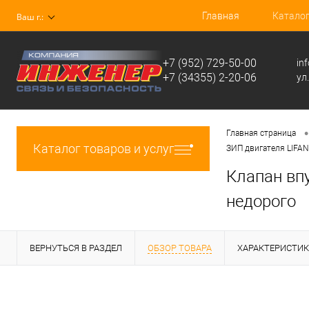
Главная
Катало
Ваш г.:
+7 (952) 729-50-00
in
+7 (34355) 2-20-06
ул
•
Главная страница
Каталог товаров и услуг
ЗИП двигателя LIFAN
Клапан впу
недорого
ВЕРНУТЬСЯ В РАЗДЕЛ
ОБЗОР ТОВАРА
ХАРАКТЕРИСТИ