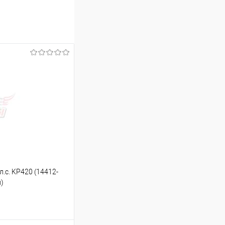
.с. KP420 (14412-
л)