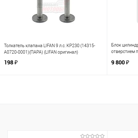
В избранное
В наличии
В избранно
Блок цилиндр
Толкатель клапана LIFAN 9 л.с. KP230 (14315-
отверстием п
A0720-0001)(ПАРА) (LIFAN оригинал)
(LIFAN ориги
198 ₽
9 800 ₽
В корзину
Купить в 1 клик
К сравнению
Купить в 1
В избранное
В наличии
В избранно