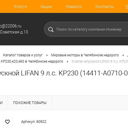
г
Услуги
Акции
Новости
Контакты
fo@22006.ru
.Советская д.13
•
•
Каталог товаров и услуг
Мировые моторы в Челябинске недорого
•
 KP230,420,460 в Челябинске недорого
Клапан впускной LIFAN 9 л.с. KP2
скной LIFAN 9 л.с. KP230 (14411-A0710-0
КИ
ПОХОЖИЕ ТОВАРЫ
Артикул:
60922