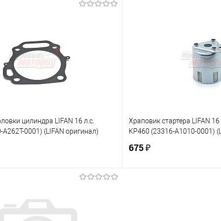
В корзину
В корз
 клик
К сравнению
Купить в 1 клик
е
В наличии
В избранное
ловки цилиндра LIFAN 16 л.с.
Храповик стартера LIFAN 16 -
-A262T-0001) (LIFAN оригинал)
KP460 (23316-A1010-0001) (
675 ₽
В корзину
В корз
 клик
К сравнению
Купить в 1 клик