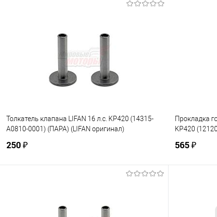
В корзину
Купить в 1 клик
К сравнению
Купить в 1
В избранное
В наличии
В избранно
Толкатель клапана LIFAN 16 л.с. KP420 (14315-
Прокладка го
A0810-0001) (ПАРА) (LIFAN оригинал)
KP420 (12120
250 ₽
565 ₽
В корзину
Купить в 1 клик
К сравнению
Купить в 1