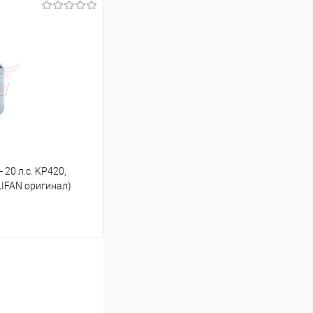
ину
К сравнению
В наличии
 20 л.с. KP420,
LIFAN оригинал)
ину
К сравнению