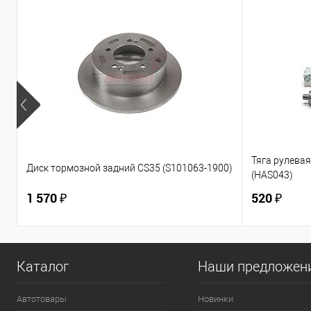
Тяга рулевая 
Диск тормозной задний CS35 (S101063-1900)
(HAS043)
1 570 ₽
520 ₽
Каталог
Наши предложен
Автотовары
Новинки