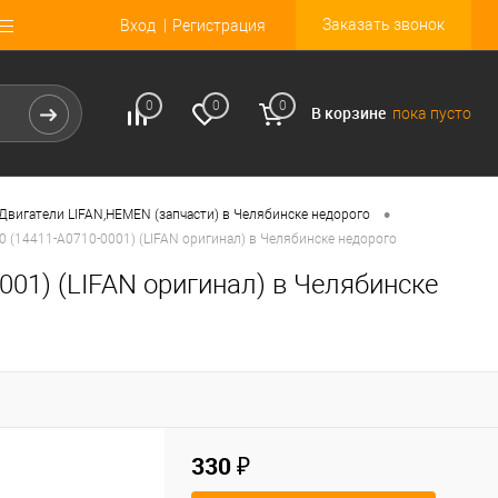
Заказать звонок
Вход
Регистрация
0
0
0
В корзине
пока пусто
•
Двигатели LIFAN,HEMEN (запчасти) в Челябинске недорого
30 (14411-A0710-0001) (LIFAN оригинал) в Челябинске недорого
001) (LIFAN оригинал) в Челябинске
330 ₽