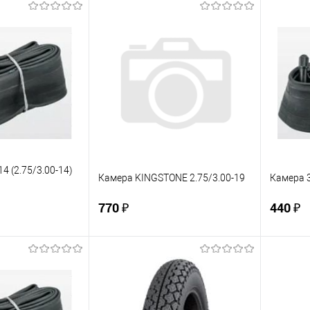
корзину
В корзину
ик
К сравнению
Купить в 1 клик
К сравнению
Купит
В наличии
В избранное
В наличии
В изб
4 (2.75/3.00-14)
Камера KINGSTONE 2.75/3.00-19
Камера 3
770 ₽
440 ₽
корзину
В корзину
ик
К сравнению
Купить в 1 клик
К сравнению
Купит