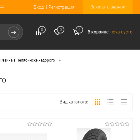
Заказать звонок
Вход
Регистрация
0
0
0
В корзине
пока пусто
•
Резина в Челябинске недорого
го
Вид каталога: