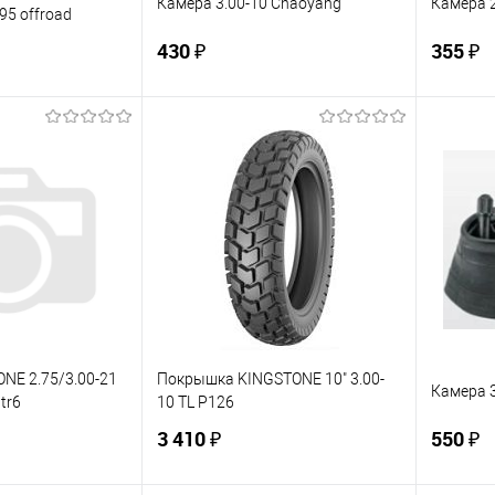
Камера 3.00-10 Chaoyang
Камера 2
95 offroad
430 ₽
355 ₽
корзину
В корзину
ик
К сравнению
Купить в 1 клик
К сравнению
Купит
В наличии
В избранное
В наличии
В изб
NE 2.75/3.00-21
Покрышка KINGSTONE 10" 3.00-
Камера 3
tr6
10 TL P126
3 410 ₽
550 ₽