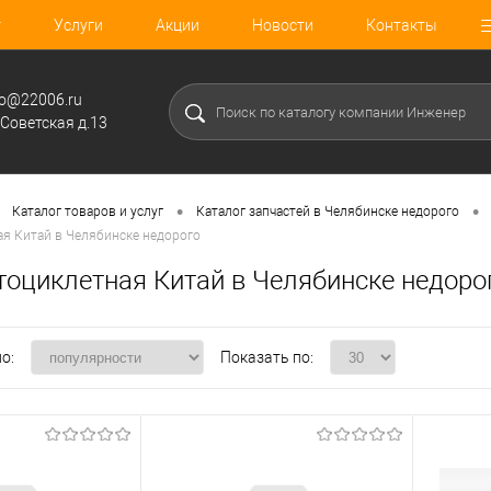
г
Услуги
Акции
Новости
Контакты
fo@22006.ru
.Советская д.13
•
•
Каталог товаров и услуг
Каталог запчастей в Челябинске недорого
я Китай в Челябинске недорого
тоциклетная Китай в Челябинске недоро
о:
Показать по: