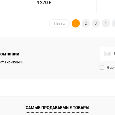
4 270 ₽
корзину
В корзину
Назад
1
2
3
4
ик
К сравнению
Купить в 1 клик
К сравнению
В наличии
В избранное
В наличии
компании
сти компании
Я со
САМЫЕ ПРОДАВАЕМЫЕ ТОВАРЫ