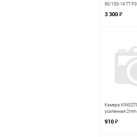
90/100-14 TT P3
3 300 ₽
В 
Купить в 1 кл
В избранное
Камера KINGSTO
усиленная 2mm 
910 ₽