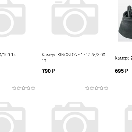
0/100-14
Камера KINGSTONE 17" 2.75/3.00-
Камера 2
17
790 ₽
695 ₽
корзину
В корзину
ик
К сравнению
Купить в 1 клик
К сравнению
Купит
Под заказ
В избранное
В наличии
В изб