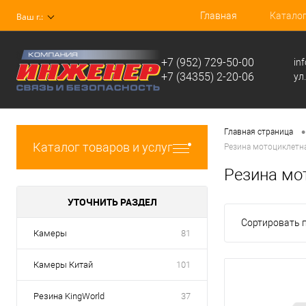
Главная
Катало
Ваш г.:
+7 (952) 729-50-00
in
+7 (34355) 2-20-06
ул
•
Главная страница
Каталог товаров и услуг
Резина мотоциклетна
Резина мо
УТОЧНИТЬ РАЗДЕЛ
Сортировать п
Камеры
81
Камеры Китай
101
Резина KingWorld
37