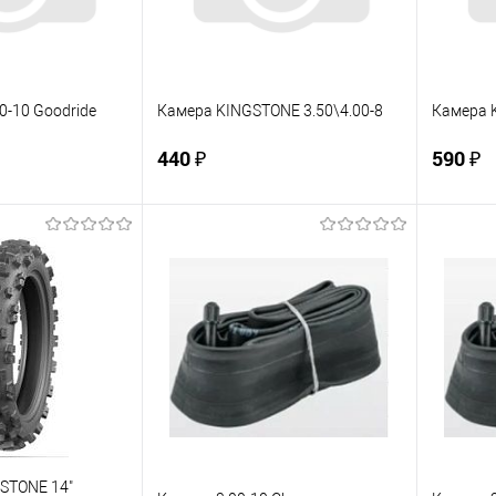
0-10 Goodride
Камера KINGSTONE 3.50\4.00-8
Камера 
440 ₽
590 ₽
корзину
В корзину
ик
К сравнению
Купить в 1 клик
К сравнению
Купит
В наличии
В избранное
В наличии
В изб
STONE 14"