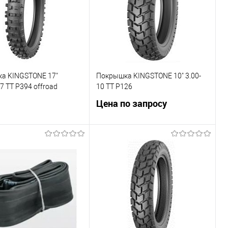
ранное
Под заказ
В избранное
В наличии
а KINGSTONE 17"
Покрышка KINGSTONE 10" 3.00-
7 TT P394 offroad
10 TT P126
Цена по запросу
В корзину
Запросить цену
ь в 1 клик
К сравнению
Купить в 1 клик
К сравнению
ранное
В наличии
В избранное
Под заказ