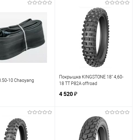
В корзину
В корзину
ь в 1 клик
К сравнению
Купить в 1 клик
К сравнению
ранное
В наличии
В избранное
В наличии
Покрышка KINGSTONE 18" 4,60-
.50-10 Chaoyang
18 TT P82А offroad
4 520 ₽
В корзину
В корзину
ь в 1 клик
К сравнению
Купить в 1 клик
К сравнению