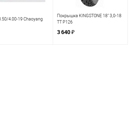
Покрышка KINGSTONE 18" 3,0-18
.50/4.00-19 Chaoyang
TT P126
3 640 ₽
В корзину
В корзину
ь в 1 клик
К сравнению
Купить в 1 клик
К сравнению
ранное
Под заказ
В избранное
В наличии