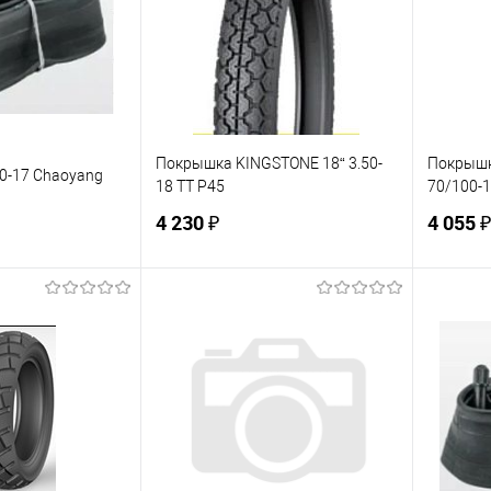
В наличии
В избранное
В наличии
В изб
Покрышка KINGSTONE 18“ 3.50-
Покрышк
00-17 Chaoyang
18 TT P45
70/100-1
4 230 ₽
4 055 ₽
корзину
В корзину
ик
К сравнению
Купить в 1 клик
К сравнению
Купит
В наличии
В избранное
В наличии
В изб