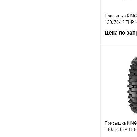
Покрышка KING
130/70-12 ТL P1
Цена по зап
Запр
Купить в 1 кл
В избранное
Покрышка KING
110/100-18 TT P