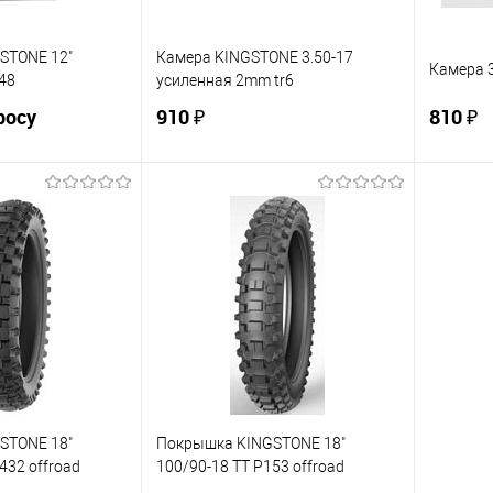
STONE 12"
Камера KINGSTONE 3.50-17
Камера 3
48
усиленная 2mm tr6
росу
910 ₽
810 ₽
осить цену
В корзину
ик
К сравнению
Купить в 1 клик
К сравнению
Купит
Под заказ
В избранное
В наличии
В изб
STONE 18"
Покрышка KINGSTONE 18"
432 offroad
100/90-18 TT P153 offroad