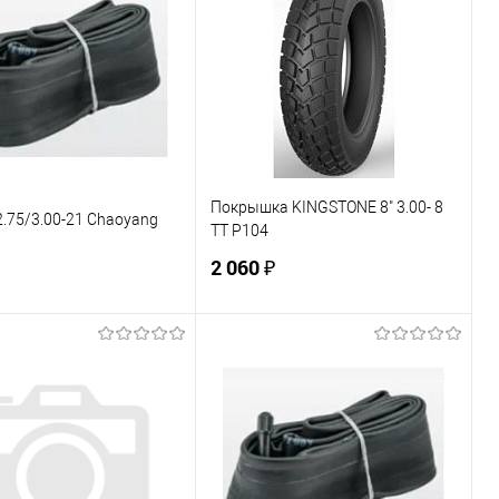
Покрышка KINGSTONE 8" 3.00- 8
.75/3.00-21 Chaoyang
TT P104
2 060 ₽
В корзину
В корзину
ь в 1 клик
К сравнению
Купить в 1 клик
К сравнению
ранное
Под заказ
В избранное
В наличии