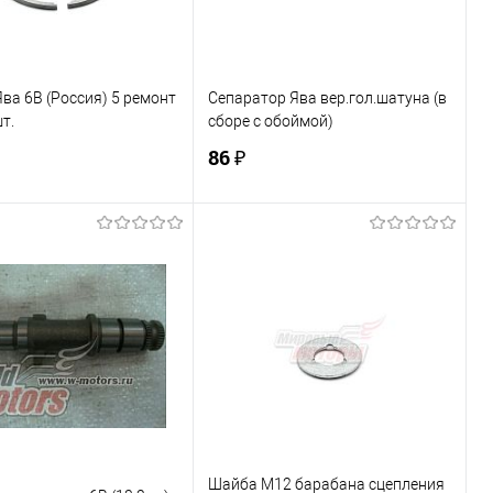
ва 6В (Россия) 5 ремонт
Сепаратор Ява вер.гол.шатуна (в
шт.
сборе с обоймой)
86 ₽
В корзину
В корзину
ь в 1 клик
К сравнению
Купить в 1 клик
К сравнению
ранное
В наличии
В избранное
В наличии
Шайба М12 барабана сцепления