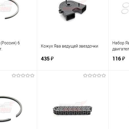
В наличии
В избранное
В наличии
В изб
(Россия) 6
Набор Яв
Кожух Ява ведущей звездочки
т.
двигател
435 ₽
116 ₽
корзину
В корзину
ик
К сравнению
Купить в 1 клик
К сравнению
Купит
В наличии
В избранное
В наличии
В изб