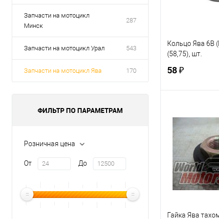
Запчасти на мотоцикл
287
Минск
Кольцо Ява 6В (
Запчасти на мотоцикл Урал
543
(58,75), шт.
58 ₽
Запчасти на мотоцикл Ява
170
В 
ФИЛЬТР ПО ПАРАМЕТРАМ
Купить в 1 кл
Розничная цена
В избранное
От
До
Гайка Ява тахо