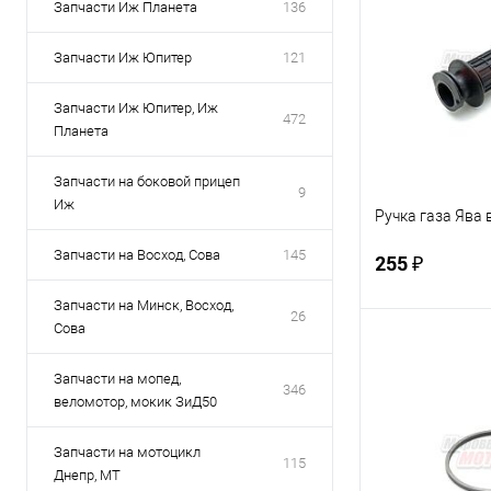
Запчасти Иж Планета
136
Запчасти Иж Юпитер
121
Запчасти Иж Юпитер, Иж
472
Планета
Запчасти на боковой прицеп
9
Иж
Ручка газа Ява в
Запчасти на Восход, Сова
145
255 ₽
Запчасти на Минск, Восход,
26
Сова
В 
Запчасти на мопед,
346
веломотор, мокик ЗиД50
Купить в 1 кл
В избранное
Запчасти на мотоцикл
115
Днепр, МТ