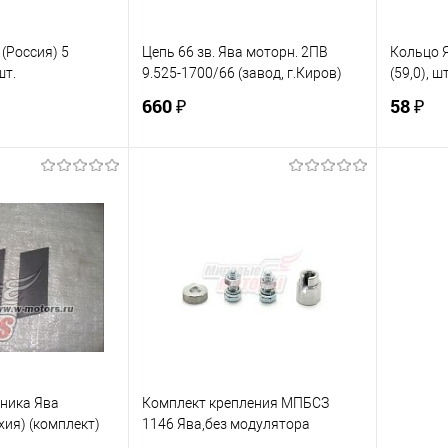
(Россия) 5
Цепь 66 зв. Ява моторн. 2ПВ
Кольцо Я
шт.
9.525-1700/66 (завод, г.Киров)
(59,0), шт
660 ₽
58 ₽
корзину
В корзину
ик
К сравнению
Купить в 1 клик
К сравнению
Купит
В наличии
В избранное
В наличии
В изб
ника Ява
Комплект крепления МПБСЗ
хия) (комплект)
1146 Ява,без модулятора