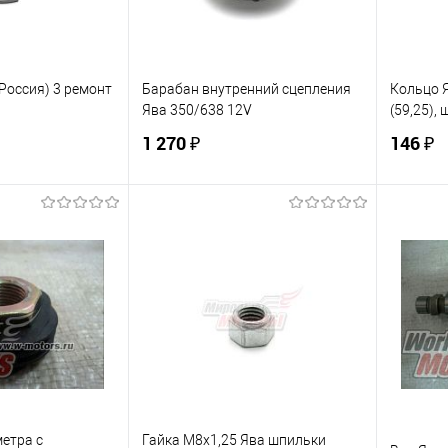
Россия) 3 ремонт
Барабан внутренний сцепления
Кольцо Я
Ява 350/638 12V
(59,25), 
1 270 ₽
146 ₽
корзину
В корзину
ик
К сравнению
Купить в 1 клик
К сравнению
Купит
В наличии
В избранное
В наличии
В изб
метра с
Гайка М8х1,25 Ява шпильки