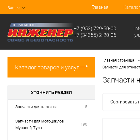
Главная
Катало
Ваш г.:
+7 (952) 729-50-00
in
+7 (34355) 2-20-06
ул
•
Главная страница
Каталог товаров и услуг
Запчасти для отечес
Запчасти 
УТОЧНИТЬ РАЗДЕЛ
Сортировать п
Запчасти для картинга
5
Запчасти для мотоциклов
190
Муравей, Тула