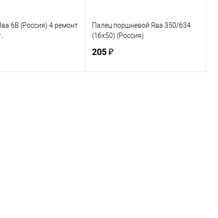
ва 6В (Россия) 4 ремонт
Палец поршневой Ява 350/634
.
(16х50) (Россия)
205 ₽
В корзину
В корзину
ь в 1 клик
К сравнению
Купить в 1 клик
К сравнению
ранное
В наличии
В избранное
В наличии