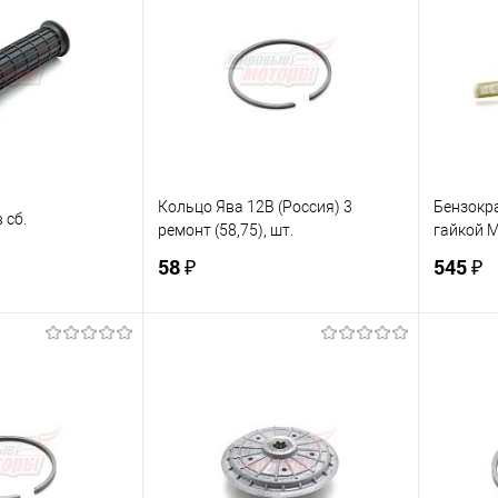
Кольцо Ява 12В (Россия) 3
Бензокра
 сб.
ремонт (58,75), шт.
гайкой M
58 ₽
545 ₽
корзину
В корзину
ик
К сравнению
Купить в 1 клик
К сравнению
Купит
В наличии
В избранное
В наличии
В изб