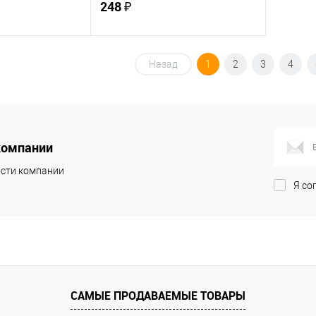
248 ₽
корзину
В корзину
Назад
1
2
3
4
ик
К сравнению
Купить в 1 клик
К сравнению
В наличии
В избранное
В наличии
компании
сти компании
Я со
САМЫЕ ПРОДАВАЕМЫЕ ТОВАРЫ