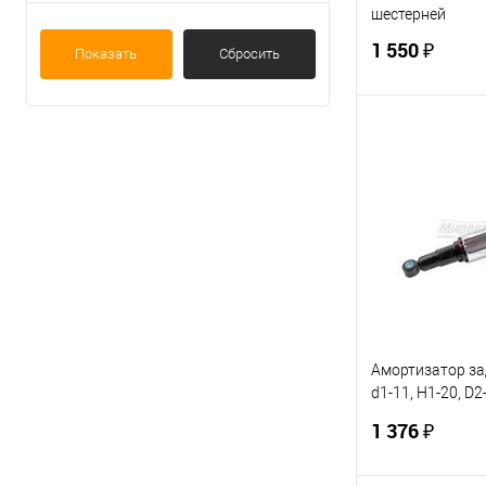
шестерней
1 550 ₽
Показать
Сбросить
В 
Купить в 1 кл
В избранное
Амортизатор зад
d1-11, Н1-20, D2
Ява, Чезет
1 376 ₽