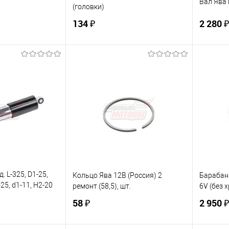
Вал Ява 
(головки)
134 ₽
2 280 ₽
корзину
В корзину
ик
К сравнению
Купить в 1 клик
К сравнению
Купит
В наличии
В избранное
В наличии
В изб
. L-325, D1-25,
Кольцо Ява 12В (Россия) 2
Барабан
-25, d1-11, Н2-20
ремонт (58,5), шт.
6V (без 
58 ₽
2 950 ₽