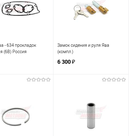
ранное
В наличии
В избранное
В наличии
а - 634 прокладок
Замок сидения и руля Ява
я (6В) Россия
(компл.)
6 300 ₽
В корзину
В корзину
ь в 1 клик
К сравнению
Купить в 1 клик
К сравнению
ранное
В наличии
В избранное
В наличии