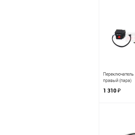
В 
Купить в 1 кл
В избранное
Переключатель 
правый (пара)
1 310 ₽
В 
Купить в 1 кл