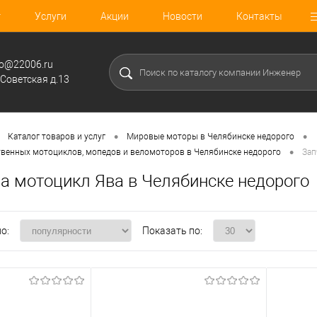
г
Услуги
Акции
Новости
Контакты
fo@22006.ru
.Советская д.13
•
•
Каталог товаров и услуг
Мировые моторы в Челябинске недорого
•
твенных мотоциклов, мопедов и веломоторов в Челябинске недорого
Зап
на мотоцикл Ява в Челябинске недорого
о:
Показать по: