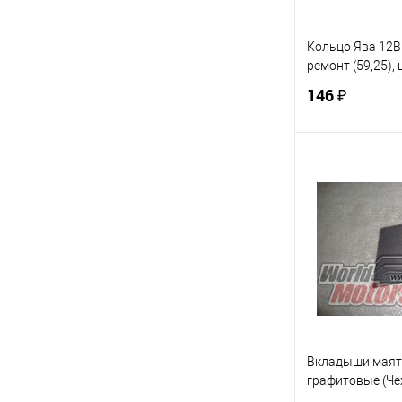
Кольцо Ява 12В 
ремонт (59,25), 
146 ₽
В 
Купить в 1 кл
В избранное
Вкладыши маят
графитовые (Че