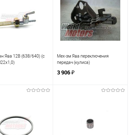
н Ява 12В (638/640) (с
Мех-зм Ява переключения
22x1,0)
передач (кулиса)
3 906 ₽
В корзину
В корзину
ь в 1 клик
К сравнению
Купить в 1 клик
К сравнению
ранное
В наличии
В избранное
В наличии