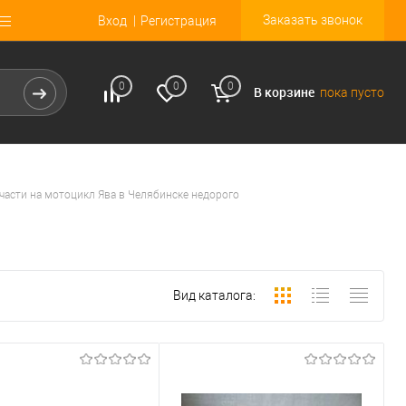
Заказать звонок
Вход
Регистрация
0
0
0
В корзине
пока пусто
части на мотоцикл Ява в Челябинске недорого
Вид каталога: