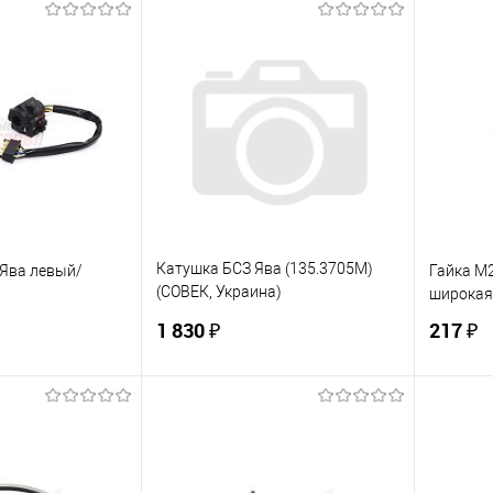
корзину
В корзину
ик
К сравнению
Купить в 1 клик
К сравнению
Купит
В наличии
В избранное
В наличии
В изб
Катушка БСЗ Ява (135.3705М)
Ява левый/
Гайка М2
(СОВЕК, Украина)
широкая
(бесконтактная)
1 830 ₽
217 ₽
корзину
В корзину
ик
К сравнению
Купить в 1 клик
К сравнению
Купит