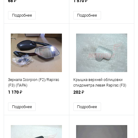
68 ₽
1 570 ₽
Подробнее
Подробнее
Зеркала Scorpion (F2)/Rapiras
Крышка верхней облицовки
(F3) (ПАРА)
спидометра левая Rapiras (F3)
серебристая (ШТ.)
1 170 ₽
202 ₽
Подробнее
Подробнее