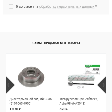
Я согласен на
обработку персональных данных.
*
САМЫЕ ПРОДАВАЕМЫЕ ТОВАРЫ
Диск тормозной задний CS35
Тяга рулевая Opel Zafira 99-,
К
(S101063-1900)
Astra 98- (HAS043)
1
л
1 570 ₽
520 ₽
3