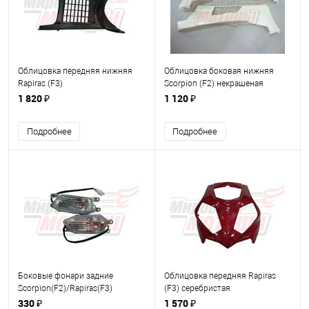
Облицовка передняя нижняя
Облицовка боковая нижняя
Rapiras (F3)
Scorpion (F2) некрашеная
(ПАРА)
1 820 ₽
1 120 ₽
Подробнее
Подробнее
Боковые фонари задние
Облицовка передняя Rapiras
Scorpion(F2)/Rapiras(F3)
(F3) серебристая
330 ₽
1 570 ₽