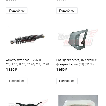
Подробнее
Подробнее
Амортизатор зад. L-295, D1-
Облицовка передних боковых
24,d1-10,Н1-20, D2-20,d2-8, Н2-20
фонарей Rapiras (F3) (ПАРА)
Scorpion (F2)/Rapiras (F3) 125сс
чёрная
1 860 ₽
1 950 ₽
Подробнее
Подробнее