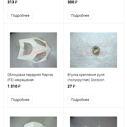
некрашеный
313 ₽
300 ₽
Подробнее
Подробнее
Облицовка передняя Rapiras
Втулка крепления руля
(F3) некрашеная
(полукруглая) Scorpion
(F2)/Rapiras (F3)
1 310 ₽
27 ₽
Подробнее
Подробнее