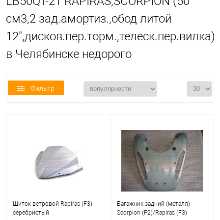
LB50QT-21 RAPIRAS,SCORPION (50
см3,2 зад.амортиз.,обод литой
12",дисков.пер.торм.,телеск.пер.вилка)
в Челябинске недорого
Фильтр
Щиток ветровой Rapiras (F3)
Багажник задний (металл)
серебристый
Scorpion (F2)/Rapiras (F3)