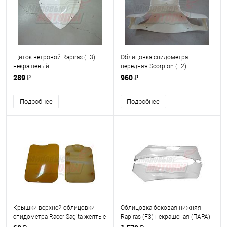
Щиток ветровой Rapiras (F3)
Облицовка спидометра
некрашеный
передняя Scorpion (F2)
некрашеная
289 ₽
960 ₽
Подробнее
Подробнее
Крышки верхней облицовки
Облицовка боковая нижняя
спидометра Racer Sagita желтые
Rapiras (F3) некрашеная (ПАРА)
(ПАРА)