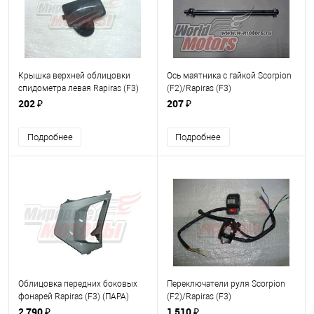
Крышка верхней облицовки
Ось маятника с гайкой Scorpion
спидометра левая Rapiras (F3)
(F2)/Rapiras (F3)
чёрная (ШТ.)
202 ₽
207 ₽
Подробнее
Подробнее
Облицовка передних боковых
Переключатели руля Scorpion
фонарей Rapiras (F3) (ПАРА)
(F2)/Rapiras (F3)
серебристая
2 790 ₽
1 510 ₽